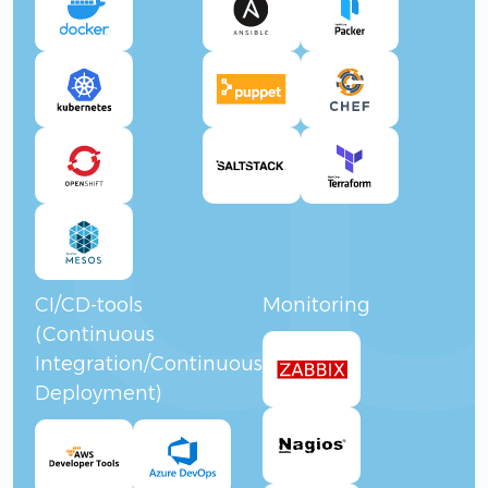
CI/CD-tools
Monitoring
(Continuous
Integration/Continuous
Deployment)