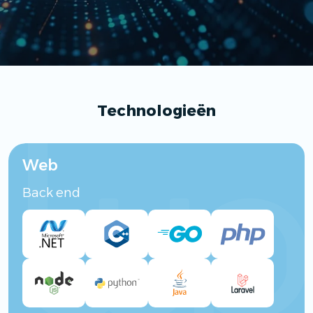
Technologieën
Web
Back end