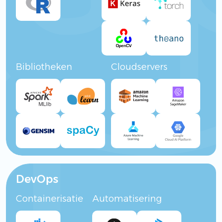
Bibliotheken
Cloudservers
DevOps
Containerisatie
Automatisering