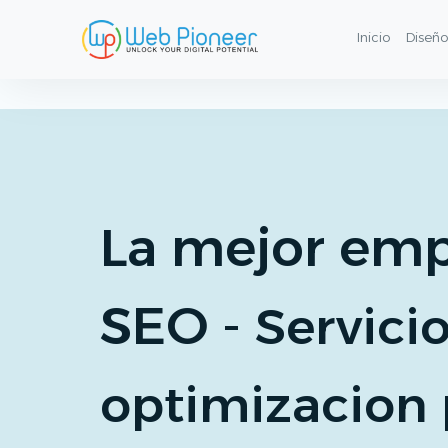
SEO Services in Egypt & Gulf | Optimización en Motores
Inicio
Diseñ
La mejor emp
SEO -
Servici
optimizacion 