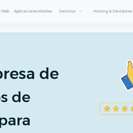
 de Búsqueda
o Web
Aplicaciones Móviles
Servicios
Hosting & Servidores
resa de
os de
para