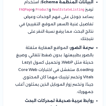
البيانات المنظمة Schema:
استخدام
ترميز
و
و
FAQPage
Product
RealEstateListing
يساعد جوجل على فهم الوحدات وعرض
تفاصيل غنية (السعر، الموقع، التقييم) في
نتائج البحث، مما يرفع نسبة النقر على
نتيجتك.
سرعة الصور:
المواقع العقارية مثقلة
بالصور بطبيعتها. بدون ضغط تلقائي، وصيغ
حديثة مثل WebP، وتحميل كسول (Lazy
Loading)، ستفشل في اختبارات Core Web
Vitals وتخسر ترتيبك مهما كان المحتوى
جيدًا، وتخسر زوار الموبايل الذين يمثلون أغلب
جمهورك.
روابط عربية صديقة لمحركات البحث