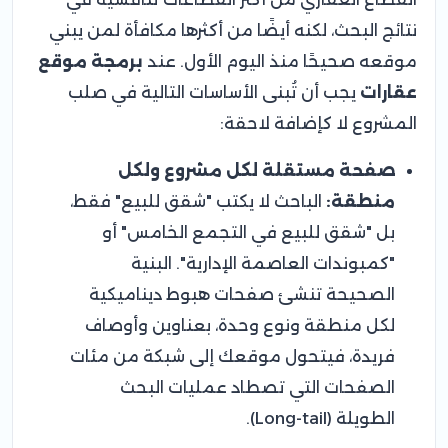
نتائج البحث، لكنه أيضًا من أكثرها مكافأة لمن يبني
موقعه صحيحًا منذ اليوم الأول. عند
برمجة موقع
عقارات
يجب أن تُبنى الأساسات التالية في صلب
المشروع لا كإضافة لاحقة:
صفحة مستقلة لكل مشروع ولكل
منطقة:
الباحث لا يكتب "شقق للبيع" فقط،
بل "شقق للبيع في التجمع الخامس" أو
"كمبوندات العاصمة الإدارية". البنية
الصحيحة تنشئ صفحات هبوط ديناميكية
لكل منطقة ونوع وحدة، بعناوين وأوصاف
فريدة، فيتحول موقعك إلى شبكة من مئات
الصفحات التي تصطاد عمليات البحث
الطويلة (Long-tail).