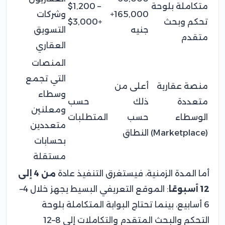
متكاملة بلوحة
$1,200 –
165,000+
وشركات
تحكم وبحث
$3,000+
جنيه
التسويق
متقدم
العقاري
المنصات
التي تجمع
منصة عقارية
أعلى من
وسطاء
متعددة
ذلك
حسب
ومعلنين
الوسطاء
حسب
المتطلبات
متعددين
(Marketplace)
النطاق
بحسابات
مستقلة
أما المدة الزمنية، فيستغرق التنفيذ عادة
من 4 إلى
12 أسبوعًا
: الموقع التعريفي البسيط يجهز خلال 4–
6 أسابيع، بينما تحتاج البوابة المتكاملة بلوحة
التحكم والبحث المتقدم والتكاملات إلى 8–12