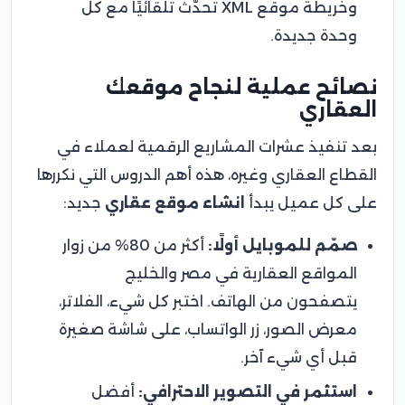
وخريطة موقع XML تُحدَّث تلقائيًا مع كل
وحدة جديدة.
نصائح عملية لنجاح موقعك
العقاري
بعد تنفيذ عشرات المشاريع الرقمية لعملاء في
القطاع العقاري وغيره، هذه أهم الدروس التي نكررها
على كل عميل يبدأ
انشاء موقع عقاري
جديد:
صمّم للموبايل أولًا:
أكثر من 80% من زوار
المواقع العقارية في مصر والخليج
يتصفحون من الهاتف. اختبر كل شيء، الفلاتر،
معرض الصور، زر الواتساب، على شاشة صغيرة
قبل أي شيء آخر.
استثمر في التصوير الاحترافي:
أفضل