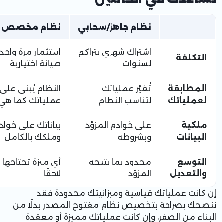
نظام جاهز/سحابي
نظام مخصص ت
اشتراك شهري يتراكم
استثمار مرة واحدة
التكلفة
لسنوات
صيانة اختيارية
المطابقة
تُغيّر عملياتك
النظام يُبنى على
لعملياتك
لتناسب النظام
عملياتك كما هي
ملكية
على خوادم المزوّد
بياناتك على خوا
البيانات
وبشروطه
وملكك بالكامل
التوسع
محدود بما يتيحه
أي ميزة تحتاجها 
والتعديل
المزوّد
لاحقًا
إن كانت عملياتك قياسية وميزانيتك محدودة فقد
ننصحك بصراحة بتخصيص نظام مفتوح المصدر بدلًا من
البناء من الصفر، وإن كانت عملياتك مميزة أو معقدة