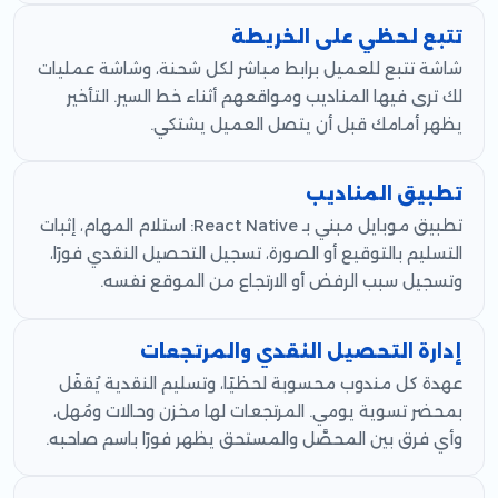
تتبع لحظي على الخريطة
شاشة تتبع للعميل برابط مباشر لكل شحنة، وشاشة عمليات
لك ترى فيها المناديب ومواقعهم أثناء خط السير. التأخير
يظهر أمامك قبل أن يتصل العميل يشتكي.
تطبيق المناديب
تطبيق موبايل مبني بـ React Native: استلام المهام، إثبات
التسليم بالتوقيع أو الصورة، تسجيل التحصيل النقدي فورًا،
وتسجيل سبب الرفض أو الارتجاع من الموقع نفسه.
إدارة التحصيل النقدي والمرتجعات
عهدة كل مندوب محسوبة لحظيًا، وتسليم النقدية يُقفَل
بمحضر تسوية يومي. المرتجعات لها مخزن وحالات ومُهل،
وأي فرق بين المحصَّل والمستحق يظهر فورًا باسم صاحبه.