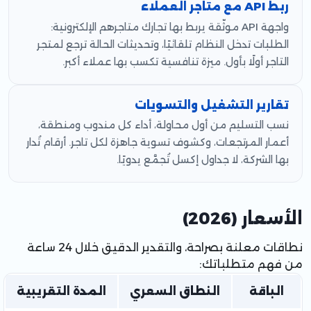
ربط API مع متاجر العملاء
واجهة API موثّقة يربط بها تجارك متاجرهم الإلكترونية:
الطلبات تدخل النظام تلقائيًا، وتحديثات الحالة ترجع لمتجر
التاجر أولًا بأول. ميزة تنافسية تكسب بها عملاء أكبر.
تقارير التشغيل والتسويات
نسب التسليم من أول محاولة، أداء كل مندوب ومنطقة،
أعمار المرتجعات، وكشوف تسوية جاهزة لكل تاجر. أرقام تُدار
بها الشركة، لا جداول إكسل تُجمَّع يدويًا.
الأسعار (2026)
نطاقات معلنة بصراحة، والتقدير الدقيق خلال 24 ساعة
من فهم متطلباتك:
الباقة
النطاق السعري
المدة التقريبية