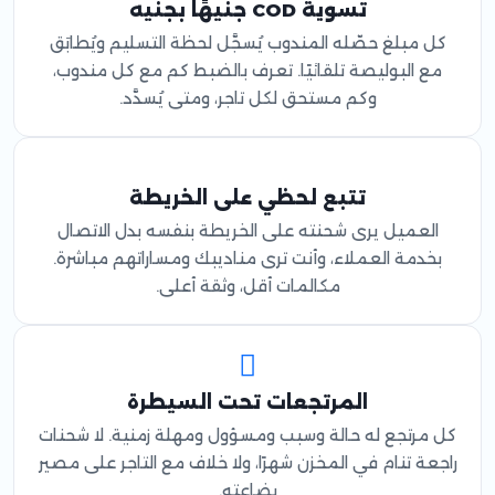
تسوية COD جنيهًا بجنيه
كل مبلغ حصّله المندوب يُسجَّل لحظة التسليم ويُطابَق
مع البوليصة تلقائيًا. تعرف بالضبط كم مع كل مندوب،
وكم مستحق لكل تاجر، ومتى يُسدَّد.
تتبع لحظي على الخريطة
العميل يرى شحنته على الخريطة بنفسه بدل الاتصال
بخدمة العملاء، وأنت ترى مناديبك ومساراتهم مباشرة.
مكالمات أقل، وثقة أعلى.
المرتجعات تحت السيطرة
كل مرتجع له حالة وسبب ومسؤول ومهلة زمنية. لا شحنات
راجعة تنام في المخزن شهرًا، ولا خلاف مع التاجر على مصير
بضاعته.