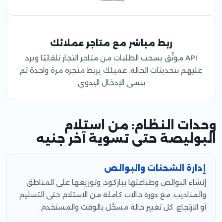
ربط مباشر مع متاجر عملائك
API موثّق يسحب الطلبات من متاجر التجار تلقائيًا ويرد
عليهم بتحديثات الحالة. عميلك يربط متجره مرة واحدة ثم
ينسى الإدخال اليدوي.
وحدات النظام: من استلام
البوليصة حتى تسوية آخر جنيه
إدارة الشحنات والبوالص
إنشاء البوالص وطباعتها بباركود، وتوزيعها على المناطق
والمناديب، مع دورة حالات كاملة من الاستلام حتى التسليم
أو الارتجاع. كل تغيير حالة مسجَّل بالوقت والمستخدم.