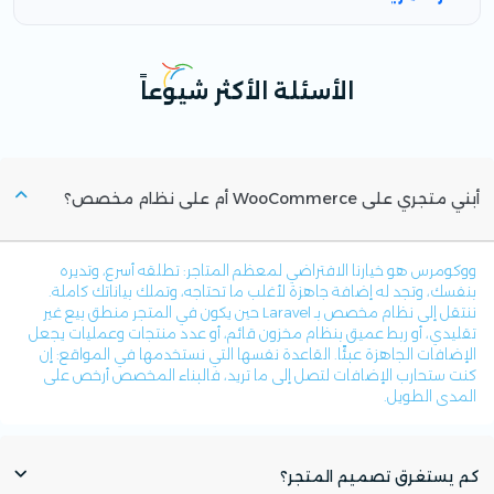
الأسئلة الأكثر شيوعاً
أبني متجري على WooCommerce أم على نظام مخصص؟
ووكومرس هو خيارنا الافتراضي لمعظم المتاجر: تطلقه أسرع، وتديره
بنفسك، وتجد له إضافة جاهزة لأغلب ما تحتاجه، وتملك بياناتك كاملة.
ننتقل إلى نظام مخصص بـ Laravel حين يكون في المتجر منطق بيع غير
تقليدي، أو ربط عميق بنظام مخزون قائم، أو عدد منتجات وعمليات يجعل
الإضافات الجاهزة عبئًا. القاعدة نفسها التي نستخدمها في المواقع: إن
كنت ستحارب الإضافات لتصل إلى ما تريد، فالبناء المخصص أرخص على
المدى الطويل.
كم يستغرق تصميم المتجر؟