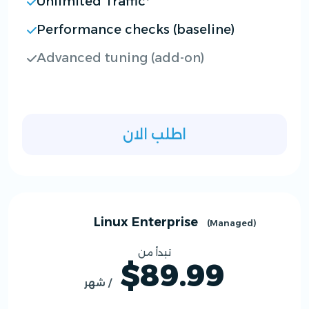
Unlimited Traffic*
Performance checks (baseline)
Advanced tuning (add-on)
اطلب الان
Linux Enterprise
(Managed)
تبدأ من
$89.99
/ شهر