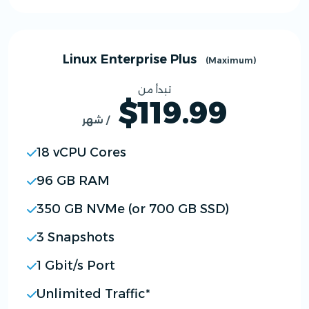
Linux Enterprise Plus
(Maximum)
تبدأ من
$119.99
/ شهر
18 vCPU Cores
96 GB RAM
350 GB NVMe (or 700 GB SSD)
3 Snapshots
1 Gbit/s Port
Unlimited Traffic*