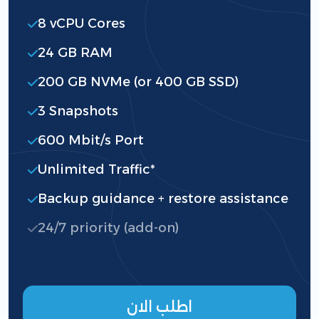
8 vCPU Cores
24 GB RAM
200 GB NVMe (or 400 GB SSD)
3 Snapshots
600 Mbit/s Port
Unlimited Traffic*
Backup guidance + restore assistance
24/7 priority (add-on)
اطلب الان