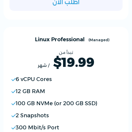
اطلب الان
Linux Professional
(Managed)
تبدأ من
$19.99
/ شهر
6 vCPU Cores
12 GB RAM
100 GB NVMe (or 200 GB SSD)
2 Snapshots
300 Mbit/s Port