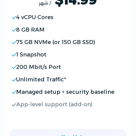
/ شهر
4 vCPU Cores
8 GB RAM
75 GB NVMe (or 150 GB SSD)
1 Snapshot
200 Mbit/s Port
Unlimited Traffic*
Managed setup + security baseline
App-level support (add-on)