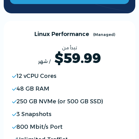
Linux Performance
(Managed)
تبدأ من
$59.99
/ شهر
12 vCPU Cores
48 GB RAM
250 GB NVMe (or 500 GB SSD)
3 Snapshots
800 Mbit/s Port