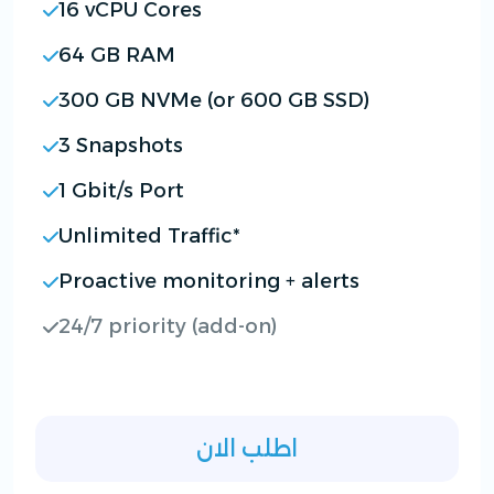
16 vCPU Cores
64 GB RAM
300 GB NVMe (or 600 GB SSD)
3 Snapshots
1 Gbit/s Port
Unlimited Traffic*
Proactive monitoring + alerts
24/7 priority (add-on)
اطلب الان