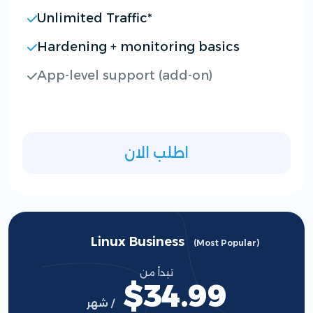
Unlimited Traffic*
Hardening + monitoring basics
App-level support (add-on)
اطلب الان
Linux Business
(Most Popular)
تبدأ من
$34.99
/ شهر