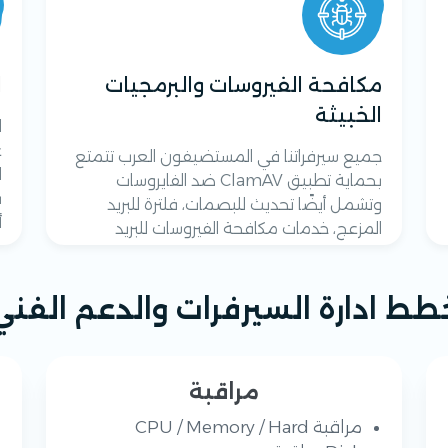
مكافحة الفيروسات والبرمجيات
ا
الخبيثة
ل
ع
جميع سيرفراتنا في المستضيفون العرب تتمتع
بحماية تطبيق ClamAV ضد الفايروسات
ب
وتشمل أيضًا تحديث للبصمات، فلترة للبريد
أ
المزعج، خدمات مكافحة الفيروسات للبريد
الإلكتروني وقواعد بيانات مخصصة لبصمات
البرمجيات الخبيثة.
طط ادارة السيرفرات والدعم الفني
مراقبة
مراقبة CPU / Memory / Hard