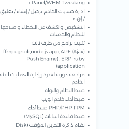
cPanel/WHM Tweaking
ادارة حسابات الخادم: ترحيل / إنشاء / تعليق
/ إنهاء
التشخيص والكشف عن الاخطاء واصلاحها
للنظام والخدمات
تثبيت برامج من طرف ثالث
(ffmpeg,solr,node js app, APE (Ajax
Push Engine) , ERP, ruby
application)
مراجعة دورية لقدرة وإدارة العمليات لبيئة
الخادم
ضبط النظام والنواة
ضبط أداء خادم الويب
PHP/PHP-FPM ضبط أداء
ضبط قاعدة البيانات (MySQL)
نظام ذاكرة التخزين المؤقت (Disk