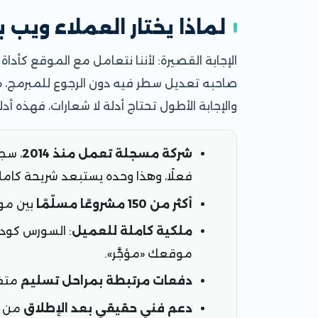
لماذا يختار العملاء ويب
الإجابة القصيرة: لأننا نتعامل مع الموقع كأدا
صاحبه تعديل سطر فيه دون الرجوع للمبرمج، ه
والإجابة الأطول تحتاج أدلة لا شعارات، فهذه أدلت
شركة مسجلة تعمل منذ 2014
فعلًا، وهذا وحده يستبعد شريحة كامل
أكثر من 150 مشروعًا مسلّمًا
بين موا
ملكية كاملة للعميل
: السورس كود 
موقعك «مؤجَّر».
دفعات مرتبطة بمراحل تسليم
متفق
دعم فني حقيقي بعد الإطلاق
من سن