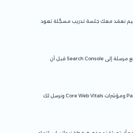
سليم نعقد معك جلسة تدريب مسجَّلة تعود
روابط نظيفة، عناوين وأوصاف قابلة للتحرير لكل صفحة، هيكل عناوين منطقي، بيانات منظمة، وخريطة موقع مرسلة إلى Search Console قبل أن
نضغط الصور ونحوّلها لصيغ حديثة، ونؤجل تحميل ما هو خارج الشاشة، ونقيس النتيجة بـ PageSpeed Insights ومؤشرات Core Web Vitals ونرسل لك