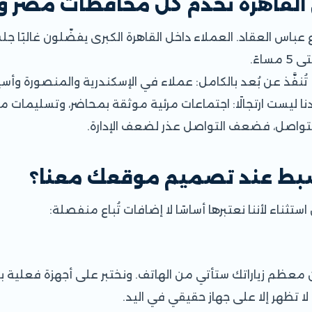
لقاهرة تخدم كل محافظات مصر وا
باس العقاد. العملاء داخل القاهرة الكبرى يفضّلون غالبًا جل
تُنفَّذ عن بُعد بالكامل: عملاء في الإسكندرية والمنصورة وأ
ا ليست ارتجالًا: اجتماعات مرئية موثقة بمحاضر، وتسليمات مرح
لتواصل، فضعف التواصل عذر لضعف الإدارة.
ضبط عند تصميم موقعك معنا؟
ناء لأننا نعتبرها أساسًا لا إضافات تُباع منفصلة:
لأن معظم زياراتك ستأتي من الهاتف. ونختبر على أجهزة فعلية 
لا تظهر إلا على جهاز حقيقي في اليد.