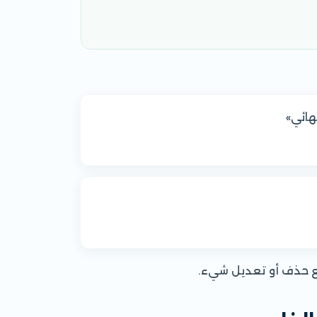
هائي»
يع حذف أو تعديل شيء.