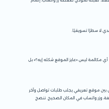
تي تستحق القياس فعلًا: تعبئة نموذج، ضغطة زر واتساب، إتمام
 لا سطرًا تسويقيًا.
أي مكالمة ليس «عايز الموقع شكله إيه؟» بل
رق بين موقع تعريفي يجلب طلبات تواصل وآخر
ة، وزر واتساب في المكان الصحيح. ننصح