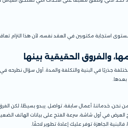
مع ربط Google Analytics 4 وSearch Console كحد أدنى، ونتفق مسبقًا على الأحداث ال
توى استجابة مكتوبين في العقد نفسه، لأن هذا التزام تعاقدي
ها، والفروق الحقيقية بينها
فة جذريًا في البنية والتكلفة والمدة. أول سؤال نطرحه في 
 بعدها.
ن نحن، خدماتنا، أعمال سابقة، تواصل. يبدو بسيطًا، لكن الف
العرض في أول شاشة، سرعة الفتح على بيانات الهاتف الضعيف
، فالبنية الجاهزة توفر عليك إعادة تطوير لاحقًا.