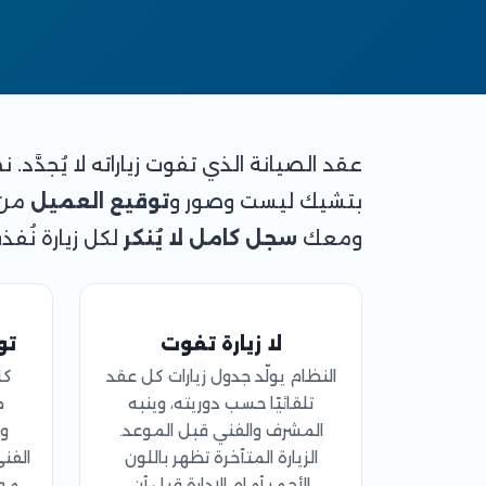
عقد الصيانة الذي تفوت زياراته لا يُجدَّد.
بتشيك ليست وصور و
توقيع العميل
من 
ومعك
سجل كامل لا يُنكر
لكل زيارة نُفذ
لا زيارة تفوت
تو
النظام يولّد جدول زيارات كل عقد
كل
تلقائيًا حسب دوريته، وينبه
م
المشرف والفني قبل الموعد.
و
الزيارة المتأخرة تظهر باللون
الفني
الأحمر أمام الإدارة قبل أن
موج