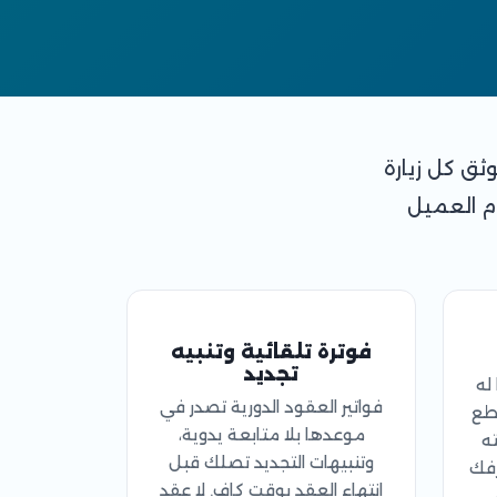
وثق كل زيارة
م العميل
فوترة تلقائية وتنبيه
تجديد
ا له
فواتير العقود الدورية تصدر في
قطع
موعدها بلا متابعة يدوية،
ته
وتنبيهات التجديد تصلك قبل
زفك
انتهاء العقد بوقت كافٍ. لا عقد