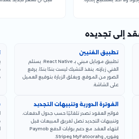
قد إلى تجديده
تطبيق الفنيين
ت
تطبيق موبايل مبني بـ React Native: يستلم
ب
الفني زيارته، ينفذ التشيك ليست بندًا بندًا، يرفع
م
الصور من الموقع، ويغلق الزيارة بتوقيع العميل
م
على الشاشة.
الفوترة الدورية وتنبيهات التجديد
س
فواتير العقود تصدر تلقائيًا حسب جدول الدفعات،
ل
وتنبيهات التجديد تصل لفريق المبيعات قبل
م
انتهاء العقد. مع دعم بوابات الدفع Paymob
ا
وفوري وMyFatoorah وStripe.