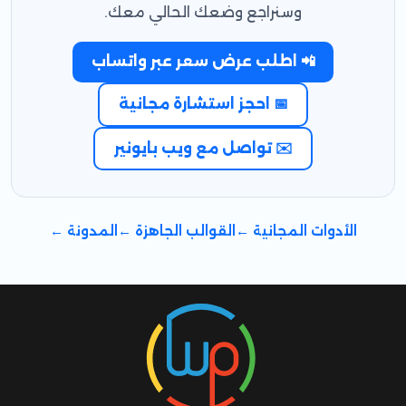
وسنراجع وضعك الحالي معك.
📲 اطلب عرض سعر عبر واتساب
📅 احجز استشارة مجانية
✉️ تواصل مع ويب بايونير
الأدوات المجانية ←
القوالب الجاهزة ←
المدونة ←